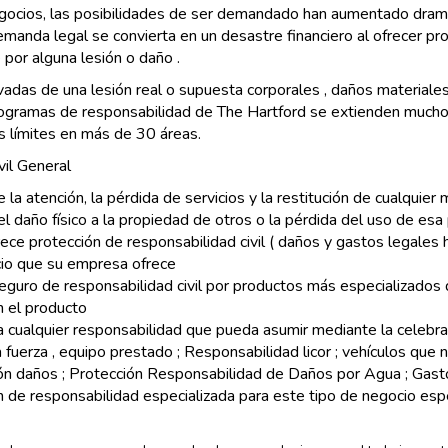
egocios, las posibilidades de ser demandado han aumentado dram
emanda legal se convierta en un desastre financiero al ofrecer pr
or alguna lesión o daño .
adas de una lesión real o supuesta corporales , daños materiale
ogramas de responsabilidad de The Hartford se extienden mucho m
os límites en más de 30 áreas.
il General
 la atención, la pérdida de servicios y la restitución de cualquier
l daño físico a la propiedad de otros o la pérdida del uso de esa
 protección de responsabilidad civil ( daños y gastos legales hast
cio que su empresa ofrece
 seguro de responsabilidad civil por productos más especializad
n el producto
 cualquier responsabilidad que pueda asumir mediante la celebra
a fuerza , equipo prestado ; Responsabilidad licor ; vehículos que
ión daños ; Protección Responsabilidad de Daños por Agua ; Gasto
n de responsabilidad especializada para este tipo de negocio esp