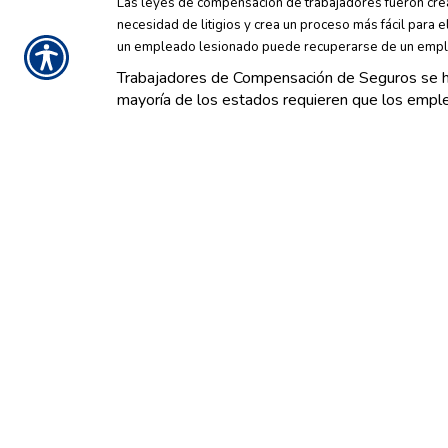
Las leyes de compensación de trabajadores fueron crea
necesidad de litigios y crea un proceso más fácil para
un empleado lesionado puede recuperarse de un empl
Trabajadores de Compensación de Seguros se ha
mayoría de los estados requieren que los empl
Seguros no es un seguro de salud. Compensación
En la mayoría de los estados, si usted tiene e
carácter no obligatorio , puede ser una muy bue
¿Necesito un seguro de compensación de traba
Los empleadores tienen la responsabilidad legal de su
seguridad razonable ha sido tomada.
Para proteger a los empleadores de las demanda
a los trabajadores heridos en accidentes de tra
trabajadores. Seguro de compensación para traba
lugar de trabajo o en otro lugar , o en accident
La compensación para trabajadores proporciona p
el trabajo y los servicios médicos y rehabilitia
Cada estado tiene diferentes leyes que regulan l