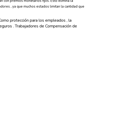
 con premios monetarios fijos. Esto elimina la
adores , ya que muchos estados limitan la cantidad que
omo protección para los empleados , la
Seguros . Trabajadores de Compensación de
nes sufridas en el trabajo.
de Trabajadores . Incluso en los estados de
tán involucrados en actividades peligrosas.
identes ocurren incluso cuando todas las medidas de
dica y la indemnización por pérdida de ingresos
ción de comprar un seguro de compensación de
a que estén heridos en las instalaciones del
nfermedades relacionadas con el trabajo .
e la culpa en el accidente, el tiempo perdido en
uges sobrevivientes y dependientes.
la prestación de servicios médicos y de