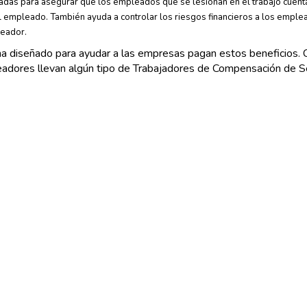
das para asegurar que los empleados que se lesionan en el trabajo cuentan
 el empleado. También ayuda a controlar los riesgos financieros a los emple
eador.
 diseñado para ayudar a las empresas pagan estos beneficios. C
eadores llevan algún tipo de Trabajadores de Compensación de 
 a los Trabajadores está diseñado específicamente para las lesio
mpleados, usted está obligado a tener cobertura de Compensación 
na idea , especialmente si usted tiene muchos empleados , o si es
jadores ?
s empleados para hacer el lugar de trabajo seguro . Sin embargo , los acc
s derivadas de accidentes de trabajo y proporcionar atención mé
bajo , en casi todos los estados , las empresas tienen la obliga
jadores cubre a los trabajadores lesionados en el trabajo , ya se
es automovilísticos por motivos de negocios . También cubre las e
agos a los trabajadores lesionados , sin tener en cuenta quién fu
tion . También proporciona beneficios por fallecimiento a los cóny
a cantidad y la duración de los beneficios de ingresos perdidos, 