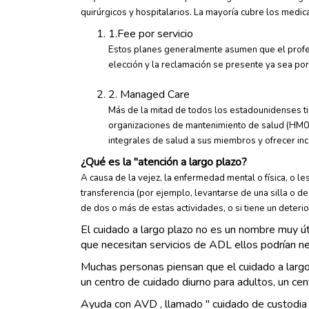
quirúrgicos y hospitalarios. La mayoría cubre los medi
1.Fee por servicio
Estos planes generalmente asumen que el profesi
elección y la reclamación se presente ya sea po
2. Managed Care
Más de la mitad de todos los estadounidenses ti
organizaciones de mantenimiento de salud (HM0s
integrales de salud a sus miembros y ofrecer ince
¿Qué es la "atención a largo plazo?
A causa de la vejez, la enfermedad mental o física, o le
transferencia (por ejemplo, levantarse de una silla o 
de dos o más de estas actividades, o si tiene un deterio
El cuidado a largo plazo no es un nombre muy út
que necesitan servicios de ADL ellos podrían n
Muchas personas piensan que el cuidado a largo
un centro de cuidado diurno para adultos, un cent
Ayuda con AVD , llamado " cuidado de custodia "