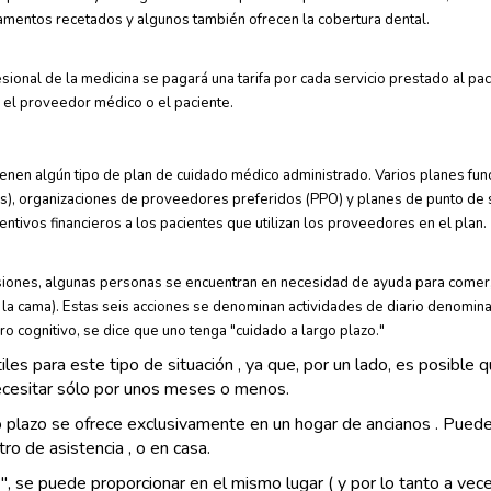
camentos recetados y algunos también ofrecen la cobertura dental.
onal de la medicina se pagará una tarifa por cada servicio prestado al pa
r el proveedor médico o el paciente.
enen algún tipo de plan de cuidado médico administrado. Varios planes func
), organizaciones de proveedores preferidos (PPO) y planes de punto de se
ntivos financieros a los pacientes que utilizan los proveedores en el plan.
siones, algunas personas se encuentran en necesidad de ayuda para comer, bañ
de la cama). Estas seis acciones se denominan actividades de diario denomi
ro cognitivo, se dice que uno tenga "cuidado a largo plazo."
iles para este tipo de situación , ya que, por un lado, es posibl
ecesitar sólo por unos meses o menos.
 plazo se ofrece exclusivamente en un hogar de ancianos . Puede
ro de asistencia , o en casa.
, se puede proporcionar en el mismo lugar ( y por lo tanto a vece